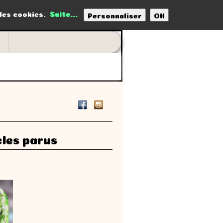
 des cookies.
Suite...
Personnaliser
OK
t
cles parus