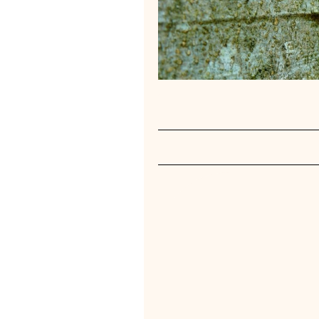
La Sy