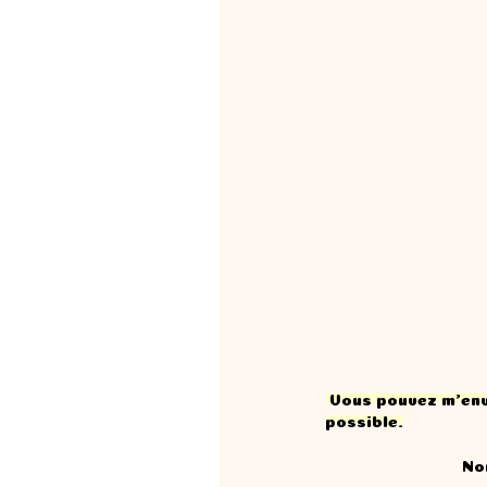
V
ous pouvez m'env
possible.
No