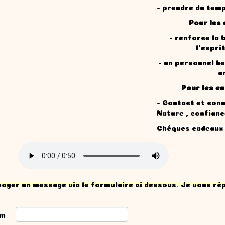
- prendre du tem
Pour les 
- renforce la 
l'espri
- un personnel h
a
Pour les en
- Contact et conn
Nature , confianc
Chéques cadeaux
oyer un message via le formulaire ci dessous. Je vous ré
m