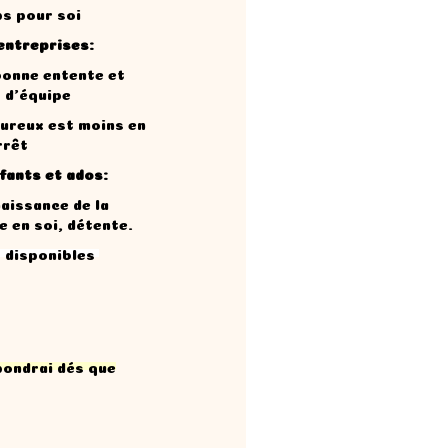
ps pour soi
entreprises:
bonne entente et
t d'équipe
eureux est moins en
rrêt
fants et ados:
aissance de la
e en soi, détente.
 disponibles
pondrai dés que