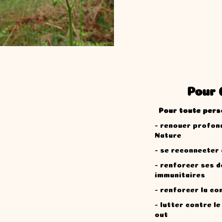
Pour Qu
Pour toute per
- renouer profon
Nature
- se reconnecter
- renforcer ses 
immunitaires
- renforcer la co
- lutter contre le
out