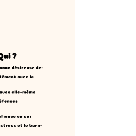
i ?
sonne
désireuse de:
dément avec la
 avec elle-même
défenses
nfiance en soi
 stress et le burn-