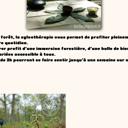
 forêt, la sylvothérapie vous permet de profiter pleine
re quotidien.
er profit d'une immersion forestière, d'une bulle de bie
riées accessible à tous.
de 2h pourront se faire sentir jusqu'à une semaine sur v